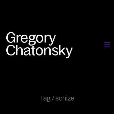
Tag /
schize