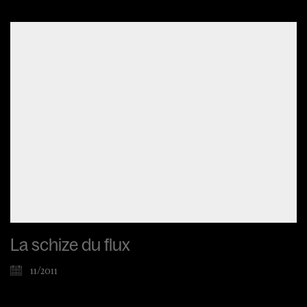
La schize du flux
11/2011