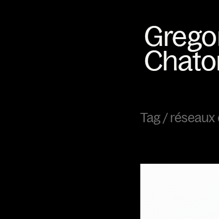
Tag /
réseaux