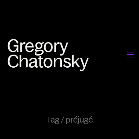
Tag /
préjugé