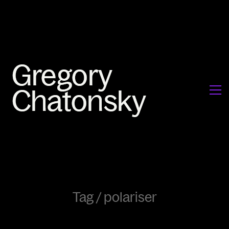
Tag /
polariser