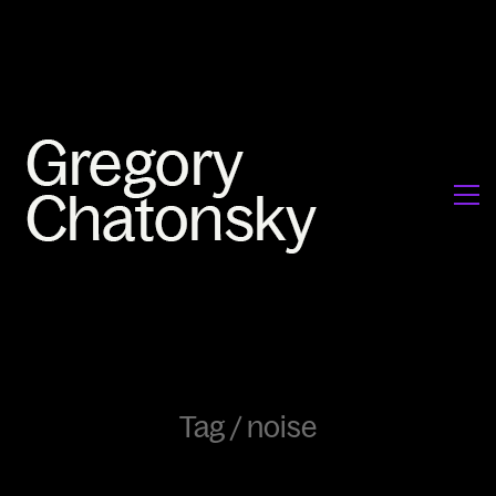
Tag /
noise