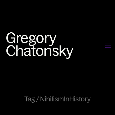
Tag /
NihilismInHistory