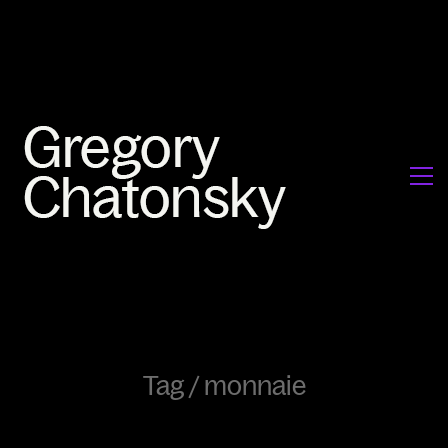
Tag /
monnaie