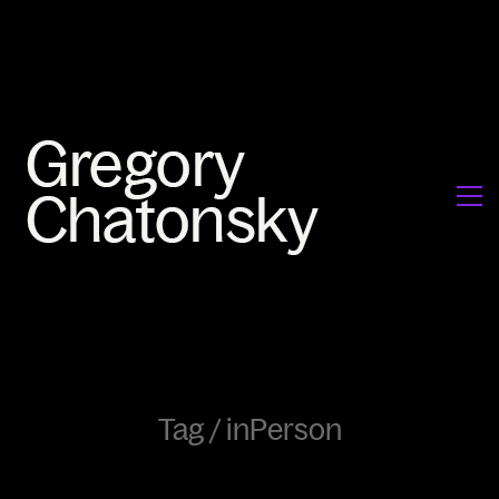
Tag /
inPerson