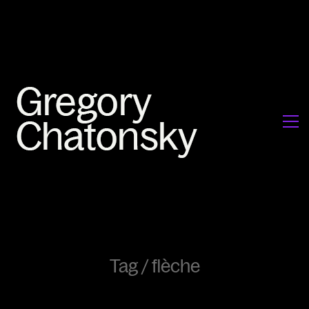
Tag /
flèche