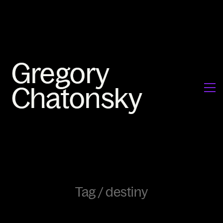
Tag /
destiny