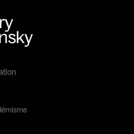
sation
adémisme