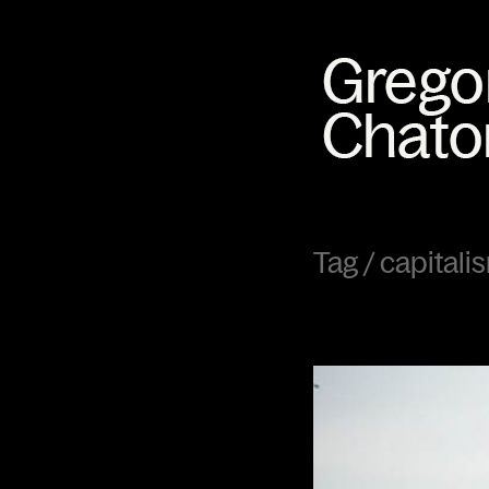
Tag /
capitali