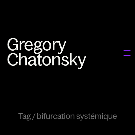
Tag /
bifurcation systémique