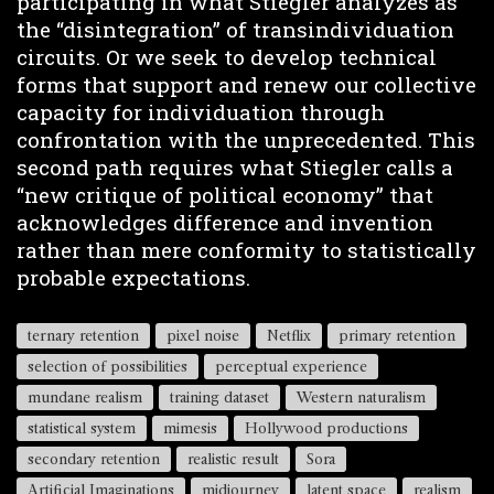
participating in what Stiegler analyzes as
the “disintegration” of transindividuation
circuits. Or we seek to develop technical
forms that support and renew our collective
capacity for individuation through
confrontation with the unprecedented. This
second path requires what Stiegler calls a
“new critique of political economy” that
acknowledges difference and invention
rather than mere conformity to statistically
probable expectations.
ternary retention
pixel noise
Netflix
primary retention
selection of possibilities
perceptual experience
mundane realism
training dataset
Western naturalism
statistical system
mimesis
Hollywood productions
secondary retention
realistic result
Sora
Artificial Imaginations
midjourney
latent space
realism