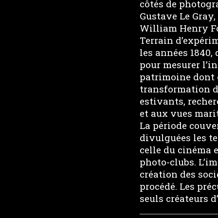
côtés de photogr
Gustave Le Gray,
William Henry Fo
Terrain d’expéri
les années 1840, 
pour mesurer l’in
patrimoine dont o
transformation de
estivants, reche
et aux vues mari
La période couver
divulguées les t
celle du cinéma 
photo-clubs. L’im
création des soci
procédé. Les préc
seuls créateurs 