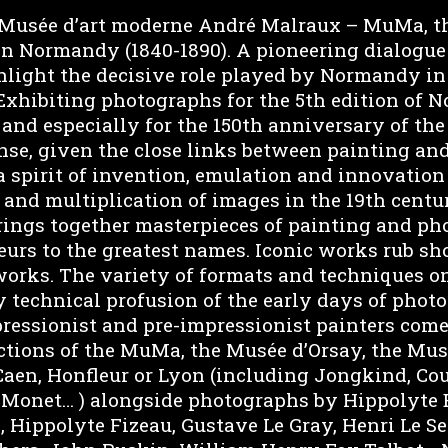
 Musée d’art moderne André Malraux – MuMa, t
n Normandy (1840-1890). A pioneering dialogue
ghlight the decisive role played by Normandy i
Exhibiting photographs for the 5th edition of 
 and especially for the 150th anniversary of t
nse, given the close links between painting an
 spirit of invention, emulation and innovation
 and multiplication of images in the 19th centu
rings together masterpieces of painting and ph
eurs to the greatest names. Iconic works rub sh
works. The variety of formats and techniques o
y technical profusion of the early days of phot
ressionist and pre-impressionist painters come
ections of the MuMa, the Musée d’Orsay, the Mu
Caen, Honfleur or Lyon (including Jongkind, Cou
, Monet… ) alongside photographs by Hippolyte 
, Hippolyte Fizeau, Gustave Le Gray, Henri Le Se