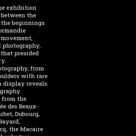
he exhibition
 between the
n the beginnings
Normandie
he movement,
d photography,
 that presided
ry.
otography, from
oulders with rare
n display reveals
ography.
 from the
sée des Beaux-
rbet, Dubourg,
Bayard,
cq, the Macaire