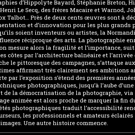
aphies d’Hippolyte Bayard, Stéphanie Breton, Hi
 Henri Le Secq, des frères Macaire et Warnod, J
x Talbot… Près de deux cents œuvres sont à déc
mentation et d’innovation pour les plus grands
qu’ils soient inventeurs ou artistes, la Normandie
fluence réciproque des arts. La photographie en
n mesure alors la fragilité et l’importance, suit
s côtes par l’architecture balnéaire et l’arrivée
rche le pittoresque des campagnes, s’attaque au
times affirmant très clairement ses ambitions ar
te par l’exposition s’étend des premières année
echniques photographiques, jusqu’à l’aube d’une 
et de la démocratisation de la photographie, vi
age animée est alors proche de marquer la fin du 
étés photographiques traduit l’accessibilité re
urseurs, les professionnels et amateurs éclairés 
d’images. Une autre histoire commence.