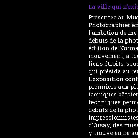
La ville qui n’exi
Présentée au Mus
Photographier en
l’ambition de met
débuts de la phot
édition de Norma
mouvement, a tou
liens étroits, so
qui présida au re
L’exposition conf
pionniers aux pl
iconiques côtoie
techniques perme
débuts de la phot
impressionnistes
d’Orsay, des musé
y trouve entre a