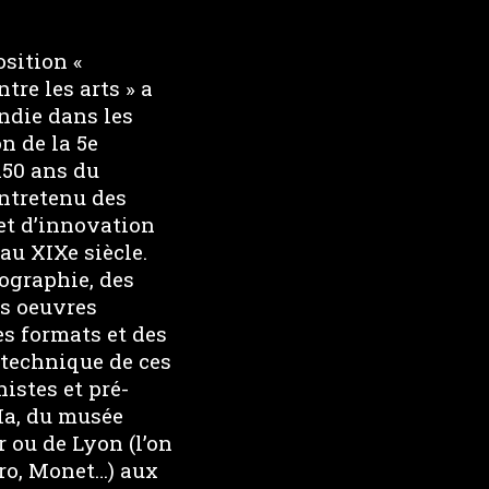
sition «
re les arts » a
andie dans les
n de la 5e
150 ans du
ntretenu des
 et d’innovation
au XIXe siècle.
tographie, des
es oeuvres
es formats et des
technique de ces
istes et pré-
Ma, du musée
 ou de Lyon (l’on
rro, Monet…) aux