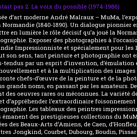
stait pas 2: La voix du possible (1974-1986)
ée d’art moderne André Malraux – MuMa, l’expo
 Normandie (1840-1890). Un dialogue pionnier ent
tre en lumière le rôle décisif qu’a joué la Norm
ographie. Exposer des photographies à l’occasio
ndie Impressionniste et spécialement pour les 
t son sens, tant peinture et photographie ont e
us-tendus par un esprit d’invention, d’émulation
nouvellement et à la multiplication des images 
ronte chefs-d’œuvre de la peinture et de la pho
us grands noms, en passant par les amateurs. D
nt des oeuvres rares ou méconnues. La variété d
t d’appréhender l’extraordinaire foisonnement 
ographie. Les tableaux des peintres impressionn
 émanent des prestigieuses collections du Mu
es des Beaux-Arts d’Amiens, de Caen, d’Honfleur
utres Jongkind, Courbet, Dubourg, Boudin, Pissa