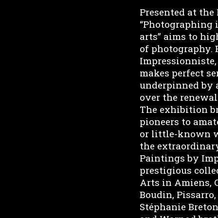
Presented at the
“Photographing i
arts” aims to hi
of photography. 
Impressionniste,
makes perfect se
underpinned by a
over the renewal
The exhibition b
pioneers to amat
or little-known 
the extraordinar
Paintings by Imp
prestigious coll
Arts in Amiens, 
Boudin, Pissarro
Stéphanie Breton