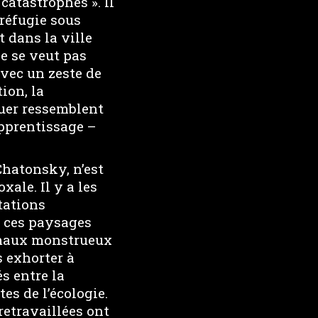
catastrophes ». Il
 réfugie sous
t dans la ville
ne se veut pas
avec un zeste de
ion, la
uer ressemblent
Apprentissage –
Chatonsky, n’est
xale. Il y a les
tations
a ces paysages
imaux monstrueux
 exhorter à
s entre la
es de l’écologie.
retravaillées ont