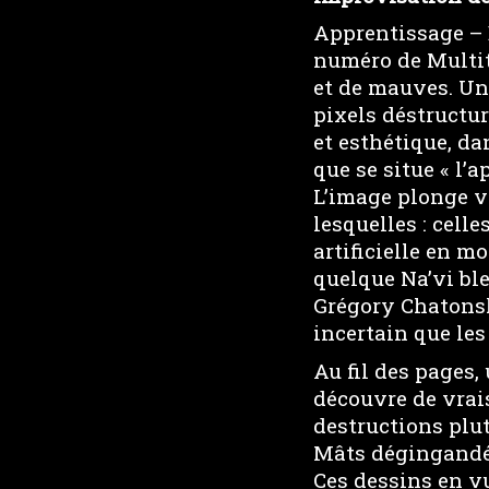
Apprentissage – 
numéro de Multitu
et de mauves. Un
pixels déstructur
et esthétique, da
que se situe « l’
L’image plonge v
lesquelles : cell
artificielle en m
quelque Na’vi bl
Grégory Chatonsk
incertain que les
Au fil des pages, 
découvre de vrais
destructions plut
Mâts dégingandés.
Ces dessins en v