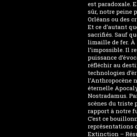
est paradoxale. El
sûr, notre peine 
Orléans ou des cr
Et ce d’autant qu
sacrifiés. Sauf q
limaille de fer. 
l’impossible. Il 
puissance d’évoca
réfléchir au des
technologies d’ér
l’Anthropocène n
éternelle Apocaly
Nostradamus. Parf
scènes du triste
rapport à notre fu
C’est ce bouillo
représentations 
Extinction – Résu