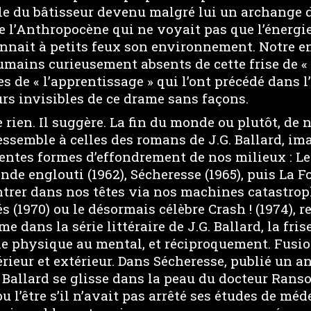
ble du bâtisseur devenu malgré lui un archange d
de l’Anthropocène qui ne voyait pas que l’énergi
nnait à petits feux son environnement. Notre 
umains curieusement absents de cette frise de « 
de « l’apprentissage » qui l’ont précédé dans l
rs invisibles de ce drame sans façons.
me rien. Il suggère. La fin du monde ou plutôt, de
essemble à celles des romans de J.G. Ballard, im
rentes formes d’effondrement de nos milieux : Le
nde englouti (1962), Sécheresse (1965), puis La Fo
entrer dans nos têtes via nos machines catastro
és (1970) ou le désormais célèbre Crash ! (1974), r
 dans la série littéraire de J.G. Ballard, la fri
le physique au mental, et réciproquement. Fusi
rieur et extérieur. Dans Sécheresse, publié un an
. Ballard se glisse dans la peau du docteur Ran
u l’être s’il n’avait pas arrêté ses études de mé