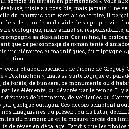
lui semble un terrain en permanence « voué aux 
ésabusé, triste au possible, mais jamais il ne se
cile du mauvais sort. Bien au contraire, il perçoi
r le soleil, un écho du vide de sa propre vie. Il 
stre écologique, mais admet sa responsabilité, 
ccompagne sa désolation. Car in fine, la dislocat
néant que ce personnage de roman tente d’amado
fois inquiétantes et magnifiques, du triptyque 
urrection.
 », cœur et aboutissement de l’icône de Grégory 
e « l’extinction », mais sa suite logique et parado
, de forêts, de bunkers, de monuments ou d’habi
par les éléments, ou dévorés par le temps. Il y 
s d’épaves de bâtiments, de véhicules ou d’an
par quelque ouragan. Ces décors semblent nous
e nos imaginaires du présent ou du futur, déchiré
ites du numérique et la mesure forcée des limit
raits de rêves en décalage. Tandis que les photos 