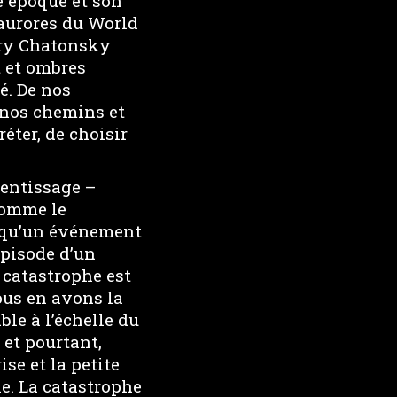
e époque et son
 aurores du World
ory Chatonsky
t et ombres
é. De nos
e nos chemins et
réter, de choisir
rentissage –
Comme le
s qu’un événement
 épisode d’un
a catastrophe est
nous en avons la
le à l’échelle du
 et pourtant,
ise et la petite
le. La catastrophe