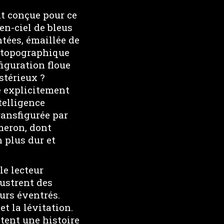
t conçue pour ce
en-ciel de bleus
tées, émaillée de
s topographique
figuration floue
stérieux ?
e explicitement
telligence
ransfigurée par
meron, dont
 plus dur et
le lecteur
lustrent des
urs éventrés.
t la lévitation.
tent une histoire