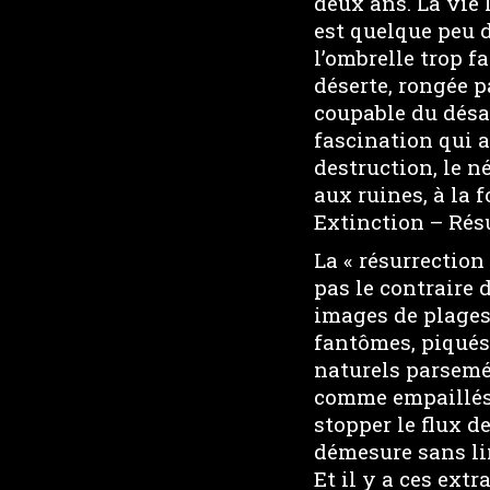
deux ans. La vie 
est quelque peu d
l’ombrelle trop fa
déserte, rongée pa
coupable du désa
fascination qui a
destruction, le 
aux ruines, à la 
Extinction – Rés
La « résurrection
pas le contraire d
images de plages
fantômes, piqués 
naturels parsemé
comme empaillés 
stopper le flux d
démesure sans lim
Et il y a ces ext