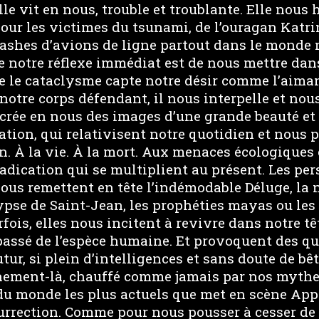
le vit en nous, trouble et troublante. Elle nous h
pour les victimes du tsunami, de l’ouragan Katr
ashes d’avions de ligne partout dans le monde n’
e notre réflexe immédiat est de nous mettre dan
ue le cataclysme capte notre désir comme l’aiman
À notre corps défendant, il nous interpelle et nou
recrée en nous des images d’une grande beauté et 
tion, qui relativisent notre quotidien et nous 
tin. À la vie. À la mort. Aux menaces écologiqu
adication qui se multiplient au présent. Les per
ous remettent en tête l’indémodable Déluge, la
pse de Saint-Jean, les prophéties mayas ou les 
ois, elles nous incitent à revivre dans notre têt
 passé de l’espèce humaine. Et provoquent des q
tur, si plein d’intelligences et sans doute de bêti
nnement-là, chauffé comme jamais par nos mythe
du monde les plus actuels que met en scène App
rrection. Comme pour nous pousser à cesser de s