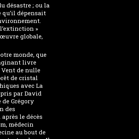
u désastre ; ou la
e qu’il dépensait
environnement.
l’extinction »
’œuvre globale,
 notre monde, que
aginant livre
 Vent de nulle
rêt de cristal
phiques avec La
epris par David
se de Grégory
on des
 après le décès
som, médecin
decine au bout de