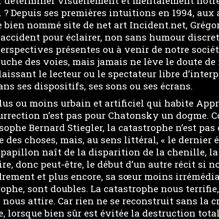
r déterminer visuellement et mentalement notr
 ? Depuis ses premières intuitions en 1994, aux
 bien nommé site de net art Incident.net, Grég
 l’accident pour éclairer, non sans humour discre
perspectives présentes ou à venir de notre sociét
auche des voies, mais jamais ne lève le doute d
aissant le lecteur ou le spectateur libre d’interp
ans ses dispositifs, ses sons ou ses écrans.
us ou moins urbain et artificiel qui habite App
urrection n’est pas pour Chatonsky un dogme. 
osophe Bernard Stiegler, la catastrophe n’est pa
e des choses, mais, au sens littéral, « le dernier
 papillon naît de la disparition de la chenille, l
ire, donc peut-être, le début d’un autre récit si 
rement et plus encore, sa sœur moins irrémédiab
ophe, sont doubles. La catastrophe nous terrifie,
 nous attire. Car rien ne se reconstruit sans la cr
e, lorsque bien sûr est évitée la destruction tota