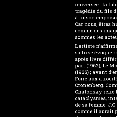
renversée : la fa
tragédie du fils 
à foison empoiso
Car nous, êtres h
comme des images 
sommes les acteu
L’artiste n’affir
sa frise évoque r
après livre diffé
part (1962), Le Mo
(1966) ; avant d’
Foire aux atrocit
Cronenberg. Comme
Chatonsky relie 
cataclysmes, inté
de sa femme, J.G
comme il aurait p