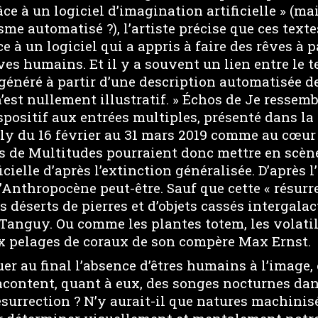
âce à un logiciel d’imagination artificielle » (ma
me automatisé ?), l’artiste précise que ces texte
e à un logiciel qui a appris à faire des rêves à p
es humains. Et il y a souvent un lien entre le te
é généré à partir d’une description automatisée d
n’est nullement illustratif. » Échos de Je ressemb
spositif aux entrées multiples, présenté dans la
ly du 16 février au 31 mars 2019 comme au cœur 
s de Multitudes pourraient donc mettre en scène
icielle d’après l’extinction généralisée. D’après 
l’Anthropocène peut-être. Sauf que cette « résurre
 déserts de pierres et d’objets cassés intergala
 Tanguy. Ou comme les plantes totem, les volatil
x pelages de coraux de son compère Max Ernst.
r au final l’absence d’êtres humains à l’image,
racontent, quant à eux, des songes nocturnes d
ésurrection ? N’y aurait-il que natures machini