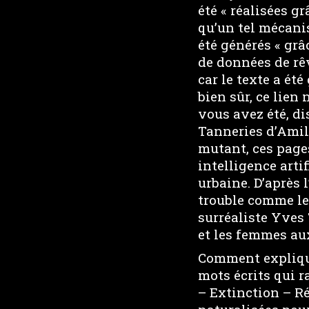
été « réalisées gr
qu’un tel mécanis
été générés « grâc
de données de rêv
car le texte a ét
bien sûr, ce lien 
vous avez été, di
Tanneries d’Amil
mutant, ces page
intelligence artif
urbaine. D’après 
trouble comme les
surréaliste Yves
et les femmes au
Comment explique
mots écrits qui 
– Extinction – R