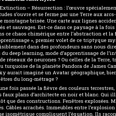
Extinction – Résurrection : l’œuvre spécialemen
des s’ouvre et se ferme par une Terre aux arcs-
e montagne brisée. Une carte aux lignes acciden
és et sauvages. Est-ce dans ce paysage à la foi
ns ce chaos chimérique entre l’abstraction et la 
apprentissage », premier volet de ce triptyque my
isiblement dans des profondeurs sans nous dir
es du deep learning, mode d’apprentissage de l’in
ode réseaux de neurones ? Ou celles de la Terre, t
eu turquoise de la planète Pandora de James Ca
y aurait imaginé un Avatar géographique, bien
 êtres du long-métrage ?
une fois passée la fièvre des couleurs terrestres, 
 faux plans d’architecte en noir et blanc. Qui il
ôt que des constructions. Fenêtres explosées. M
 Câbles arrachés. Immeubles entre l’explosion e
ue isométrique compliquent l’équation. Ils racon