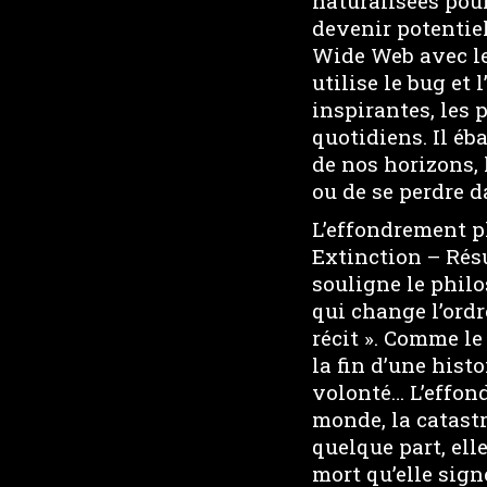
naturalisées pou
devenir potentiel
Wide Web avec le
utilise le bug et
inspirantes, les 
quotidiens. Il éb
de nos horizons, l
ou de se perdre d
L’effondrement pl
Extinction – Rés
souligne le phil
qui change l’ordr
récit ». Comme le
la fin d’une histo
volonté… L’effond
monde, la catastr
quelque part, elle
mort qu’elle sign