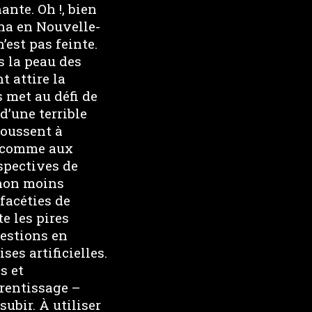
ante. Oh !, bien
ina en Nouvelle-
est pas feinte.
s la peau des
t attire la
s met au défi de
d’une terrible
poussent à
es comme aux
spectives de
 non moins
facéties de
e les pires
uestions en
ses artificielles.
s et
rentissage –
ubir. À utiliser