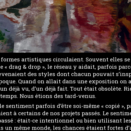
 formes artistiques circulaient. Souvent elles s
 « drag & drop », le réseau y aidait, parfois parc
evenaient des styles dont chacun pouvait s’insp
époque. Quand on allait dans une exposition on 
un déjà vu, d’un déjà fait. Tout était obsolète. Rie
 temps. Nous étions des tard-venus.
le sentiment parfois d’être soi-même « copié », 
ient à certains de nos projets passés. Le senti
passé : était-ce intentionnel ou bien utilisant l
s un même monde, les chances étaient fortes d