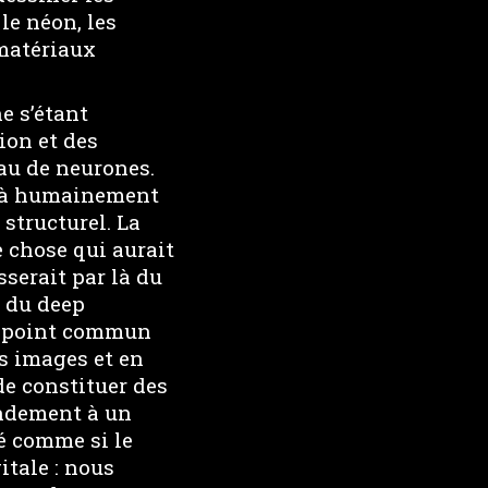
 le néon, les
 matériaux
e s’étant
tion et des
au de neurones.
déjà humainement
structurel. La
 chose qui aurait
serait par là du
 du deep
me point commun
es images et en
de constituer des
ondement à un
é comme si le
itale : nous