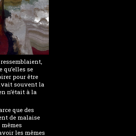
e ressemblaient,
e qu’elles se
irer pour être
avait souvent la
n n’était à la
parce que des
ment de malaise
es mêmes
’avoir les mêmes