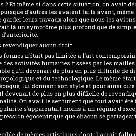
ns ? Et même si dans cette situation, on avait déc
puisque d’autres les avaient faits avant, même 
 garder leurs travaux alors que nous les avions
avait là un symptôme plus profond que de simpl
 d’antériorité.
 revendiquer aucun droit.
s formes n’était pas limitée à l’art contemporain
 des activités humaines tissées par les mailles
able qu’il devenait de plus en plus difficile de d
hropologique et du technologique. Le mème était
époque, lui donnant son style et pour ainsi dire 
l devenait de plus en plus difficile de revendiq
alité. On avait le sentiment que tout avait été f
gularité s’apparentait moins à un régime d’exce
pression égocentrique que chacun se partageait, 
emble de mèmes artistiques dont il aurait fallu 