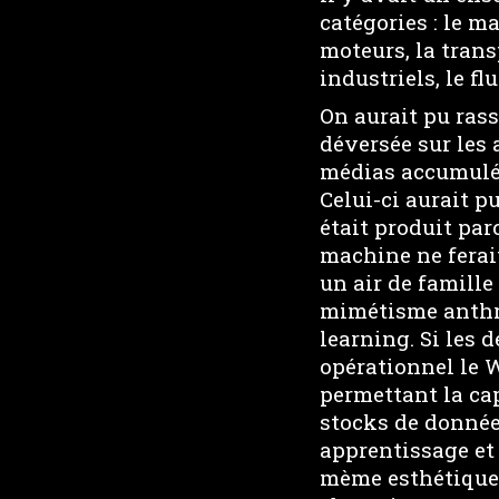
catégories : le ma
moteurs, la trans
industriels, le fl
On aurait pu rass
déversée sur les 
médias accumulés
Celui-ci aurait p
était produit par
machine ne ferai
un air de famille
mimétisme anthr
learning. Si les
opérationnel le W
permettant la cap
stocks de donnée
apprentissage et
mème esthétique a