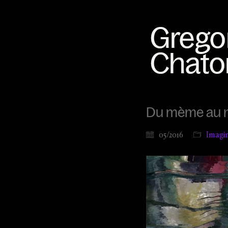
Du mème au n
05/2016
Imagin