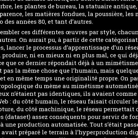
rbre, les plantes de bureau, la statuaire antique,
parence, les matières fondues, la poussière, les
uo des années 80, et tant d’autres.
embler ces différentes œuvres par style, chacun
autres. On aurait pu, à partir de cette catégorisa
, lancer le processus d’apprentissage d’un rése
u produire, ni en mieux ni en plus mal, ce qui 
ce que ce dernier répondait déjà à un mimétisme 
t pas la même chose que l’humain, mais quelque
 et en même temps une originalité propre. On pas
opologique du mème au mimétisme automatisé
 deux n’étaient pas identiques, ils avaient com
eb : du côté humain, le réseau faisait circuler l
ture, du côté machinique, le réseau permettait 
s (dataset) assez conséquents pour servir de f
 à une production automatisée. Tout s’était pass
vait préparé le terrain à l’hyperproduction dig