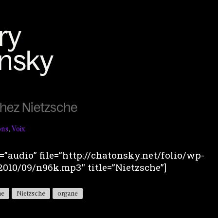
chez Nietzsche
ons
,
Voix
”audio” file=”http://chatonsky.net/folio/wp-
010/09/n96k.mp3″ title=”Nietzsche”]
me
Nietzsche
organe