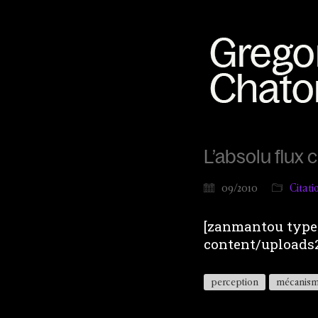
L’absolu flux 
09/2010
Citati
[zanmantou type=
content/uploads2
perception
mécanis