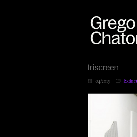
Iriscreen
04/2015
Extinc