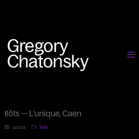
Ilôts — L’unique, Caen
12/2021
Solo