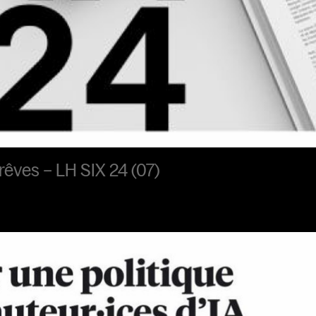
rêves – LH SIX 24 (07)