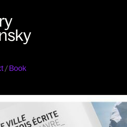
t
/
Book