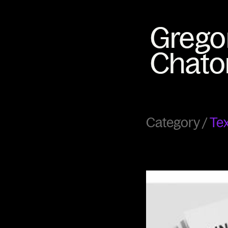
Category /
Tex