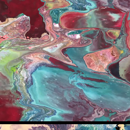
Loaded
:
39.90%