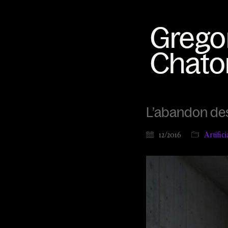
L’abandon de
12/2016
Artific