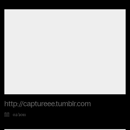
http://captureee.tumblr.com
02/2011