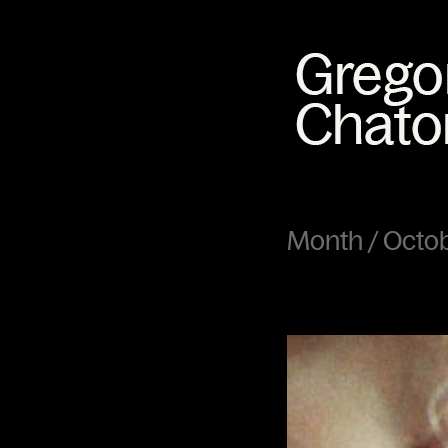
Month /
Octo