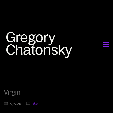
Virgin
07/2011
Art