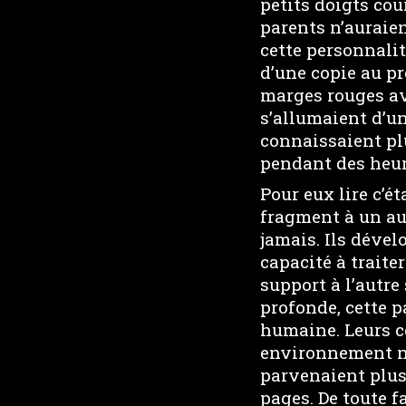
petits doigts cou
parents n’auraien
cette personnalit
d’une copie au pr
marges rouges av
s’allumaient d’u
connaissaient plu
pendant des heure
Pour eux lire c’é
fragment à un au
jamais. Ils dével
capacité à traite
support à l’autre
profonde, cette p
humaine. Leurs c
environnement no
parvenaient plus
pages. De toute f