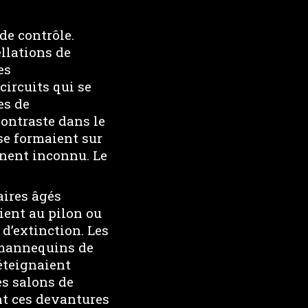
de contrôle.
llations de
es
circuits qui se
es de
contraste dans le
se formaient sur
inent inconnu. Le
aires âgés
ient au pilon ou
d’extinction. Les
s mannequins de
éteignaient
es salons de
nt ces devantures