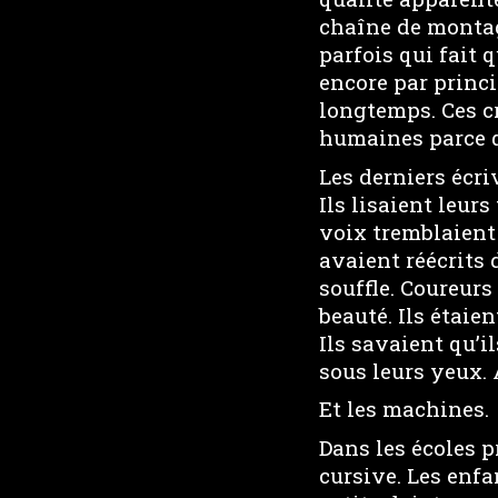
chaîne de montage
parfois qui fait q
encore par princi
longtemps. Ces c
humaines parce q
Les derniers écri
Ils lisaient leur
voix tremblaient
avaient réécrits 
souffle. Coureurs
beauté. Ils étaie
Ils savaient qu’i
sous leurs yeux. 
Et les machines.
Dans les écoles p
cursive. Les enfa