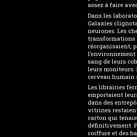
assez à faire av
Dans les laborato
Galaxies clignota
neurones. Les ch
transformations e
réorganisaient, p
l’environnement i
sang de leurs co
leurs moniteurs.
cerveau humain m
Les librairies fe
emportaient leurs
dans des entrepôt
vitrines restaie
carton qui tenai
définitivement. P
coiffure et des b