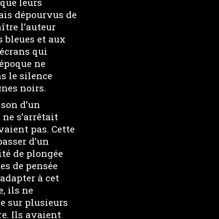
 que leurs
mais dépourvus de
ître l’auteur
s bleues et aux
 écrans qui
 époque ne
s le silence
gnes noirs.
n son d’un
ne s’arrêtait
vaient pas. Cette
passer d’un
cité de plongée
les de pensée
adapter à cet
, ils ne
e sur plusieurs
e. Ils avaient