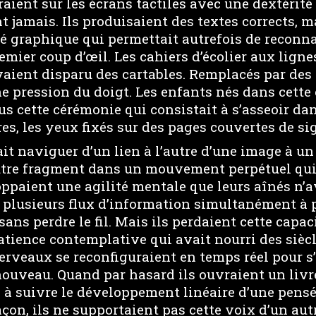
raient sur les écrans tactiles avec une dextérité
t jamais. Ils produisaient des textes corrects, 
é graphique qui permettait autrefois de reconna
emier coup d’œil. Les cahiers d’écolier aux ligne
aient disparu des cartables. Remplacés par des
ne pression du doigt. Les enfants nés dans cette
s cette cérémonie qui consistait à s’asseoir dan
s, les yeux fixés sur des pages couvertes de si
tait naviguer d’un lien à l’autre d’une image à u
tre fragment dans un mouvement perpétuel qui 
oppaient une agilité mentale que leurs aînés n’a
r plusieurs flux d’information simultanément à 
 sans perdre le fil. Mais ils perdaient cette capa
atience contemplative qui avait nourri des sièc
erveaux se reconfiguraient en temps réel pour s’
uveau. Quand par hasard ils ouvraient un livre
 à suivre le développement linéaire d’une pensé
açon, ils ne supportaient pas cette voix d’un autr