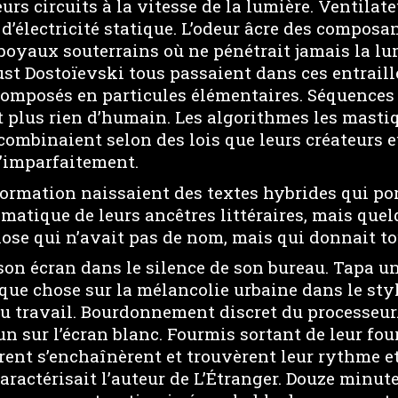
eurs circuits à la vitesse de la lumière. Ventilat
d’électricité statique. L’odeur âcre des composa
 boyaux souterrains où ne pénétrait jamais la lum
st Dostoïevski tous passaient dans ces entraill
composés en particules élémentaires. Séquences 
 plus rien d’humain. Les algorithmes les mastiq
recombinaient selon des lois que leurs créateurs
’imparfaitement.
formation naissaient des textes hybrides qui po
matique de leurs ancêtres littéraires, mais quel
hose qui n’avait pas de nom, mais qui donnait to
 son écran dans le silence de son bureau. Tapa u
que chose sur la mélancolie urbaine dans le sty
u travail. Bourdonnement discret du processeur
n sur l’écran blanc. Fourmis sortant de leur fou
rent s’enchaînèrent et trouvèrent leur rythme et
caractérisait l’auteur de L’Étranger. Douze minute