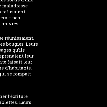
te maladresse
s refusaient
rerait pas
es œuvres
se réunissaient.
des bougies. Leurs
ages qu’ils
reprenaient leur
te faisait leur
ns d’habitants.
qui se rompait
er l’écriture
ablettes. Leurs