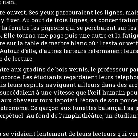
 rien.
vre ouvert. Ses yeux parcouraient les lignes, mai
’y fixer. Au bout de trois lignes, sa concentration
r la fenêtre les pigeons qui se perchaient sur les
. Elle tourna une page puis une autre et la fati
ivre sur la table de marbre blanc où il resta ouve
 Autour d’elle, d’autres lecteurs refermaient leu
e de lecture.
re aux gradins de bois vernis, le professeur pa
ocorde. Les étudiants regardaient leurs téléphon
ais leurs esprits naviguant ailleurs dans des ar
 succédaient à une vitesse que l’œil humain pou
le aux cheveux roux tapotait l’écran de son pouce
métronome. Ce garçon aux lunettes balançait sa 
pétuel. Au fond de l’amphithéâtre, un étudiant
s se vidaient lentement de leurs lecteurs qui ve