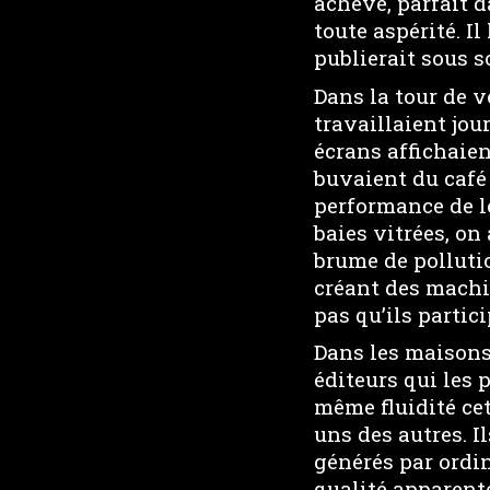
achevé, parfait 
toute aspérité. Il
publierait sous 
Dans la tour de v
travaillaient jou
écrans affichaien
buvaient du café 
performance de le
baies vitrées, on
brume de polluti
créant des machi
pas qu’ils partic
Dans les maisons 
éditeurs qui les 
même fluidité ce
uns des autres. I
générés par ordin
qualité apparente