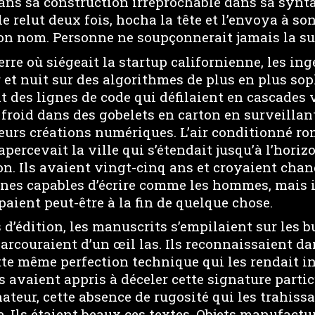
dans sa construction irréprochable dans sa syn
 le relut deux fois, hocha la tête et l’envoya à so
son nom. Personne ne soupçonnerait jamais la su
erre où siégeait la startup californienne, les in
r et nuit sur des algorithmes de plus en plus sop
t des lignes de code qui défilaient en cascades v
froid dans des gobelets en carton en surveillan
urs créations numériques. L’air conditionné ron
 apercevait la ville qui s’étendait jusqu’à l’hori
on. Ils avaient vingt-cinq ans et croyaient cha
nes capables d’écrire comme les hommes, mais i
ipaient peut-être à la fin de quelque chose.
d’édition, les manuscrits s’empilaient sur les 
parcouraient d’un œil las. Ils reconnaissaient d
tte même perfection technique qui les rendait i
ls avaient appris à déceler cette signature partic
ateur, cette absence de rugosité qui les trahissa
. Ils étaient beaux ces textes. Objets manufactu