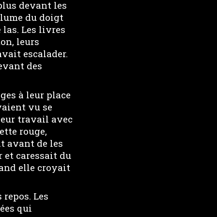
 plus devant les
olume du doigt
las. Les livres
on, leurs
vait escalader.
devant des
ges à leur place
vaient vu se
leur travail avec
ette rouge,
at avant de les
r et caressait du
and elle croyait
 repos. Les
ées qui