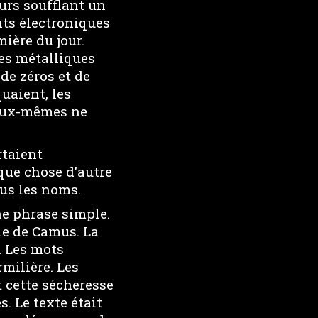
eurs soufflant un
nts électroniques
ière du jour.
es métalliques
de zéros et de
uaient, les
 eux-mêmes ne
rtaient
que chose d’autre
us les noms.
ne phrase simple.
le de Camus. La
. Les mots
rmilière. Les
 cette sécheresse
s. Le texte était