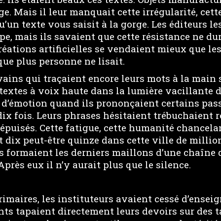
. Mais il leur manquait cette irrégularité, cet
u’un texte vous saisit à la gorge. Les éditeurs le
pe, mais ils savaient que cette résistance ne du
réations artificielles se vendaient mieux que l
ue plus personne ne lisait.
vains qui traçaient encore leurs mots à la main 
s textes à voix haute dans la lumière vacillante 
 d’émotion quand ils prononçaient certains pass
dix fois. Leurs phrases hésitaient trébuchaient 
 épuisés. Cette fatigue, cette humanité chancelan
nt dix peut-être quinze dans cette ville de millio
ls formaient les derniers maillons d’une chaîne 
Après eux il n’y aurait plus que le silence.
rimaires, les instituteurs avaient cessé d’enseign
nts tapaient directement leurs devoirs sur des t