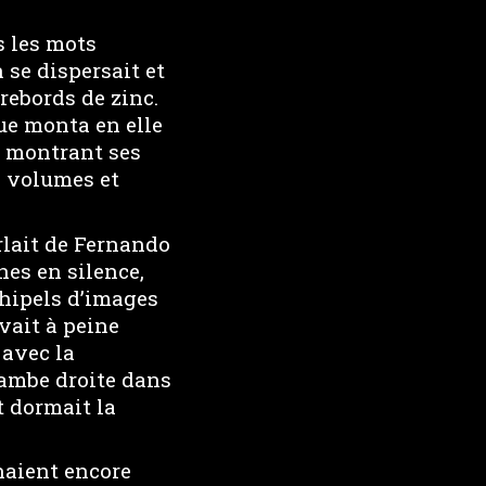
s les mots
 se dispersait et
 rebords de zinc.
gue monta en elle
rt montrant ses
rs volumes et
rlait de Fernando
es en silence,
chipels d’images
vait à peine
 avec la
jambe droite dans
 dormait la
naient encore