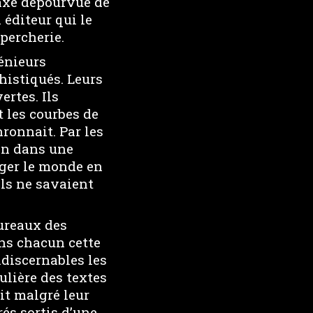
taxe dépourvue de
n éditeur qui le
percherie.
génieurs
histiqués. Leurs
ertes. Ils
t les courbes de
ronnait. Par les
zon dans une
nger le monde en
ls ne savaient
bureaux des
ans chacun cette
ndiscernables les
ulière des textes
it malgré leur
rés sortis d’une