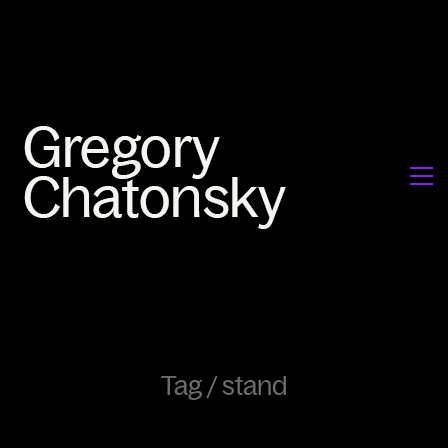
Tag /
stand