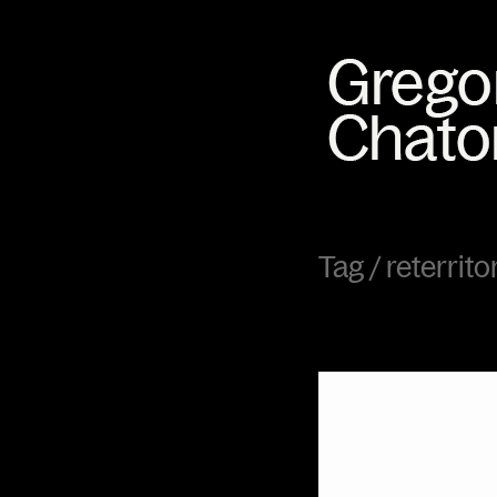
Tag /
reterrito