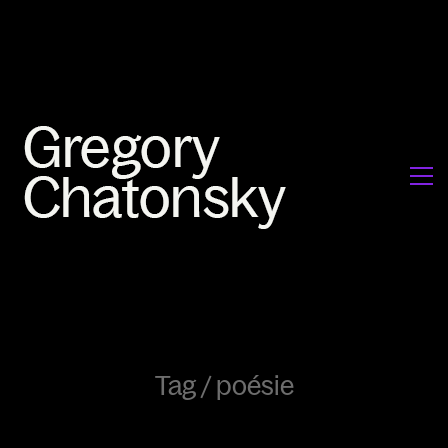
Tag /
poésie