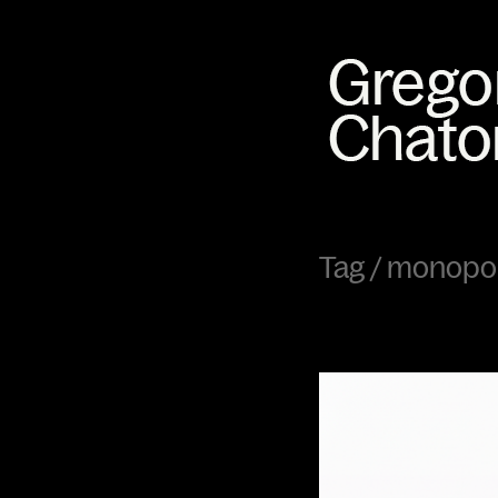
Tag /
monopo