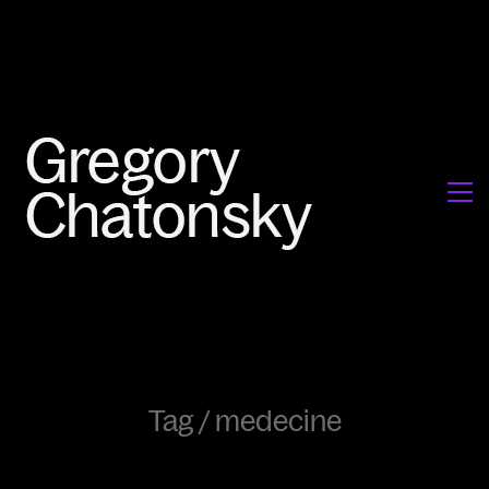
Tag /
medecine