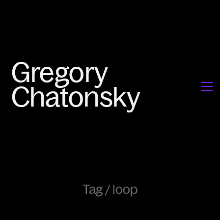
Tag /
loop