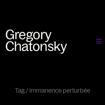
Tag /
immanence perturbée