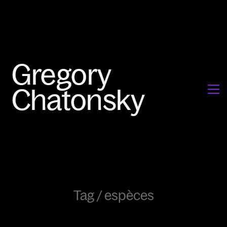
Tag /
espèces