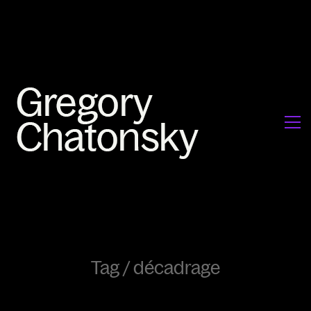
Tag /
décadrage