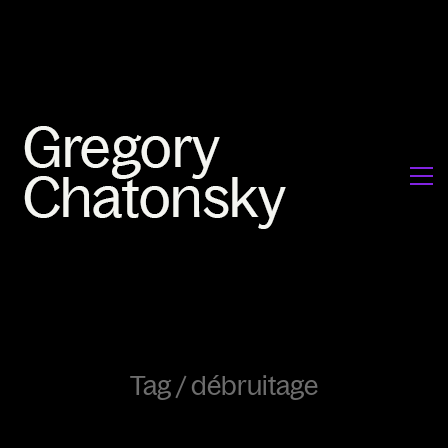
Tag /
débruitage