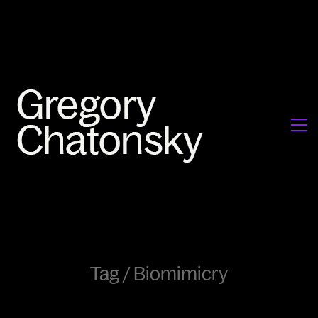
Tag /
Biomimicry