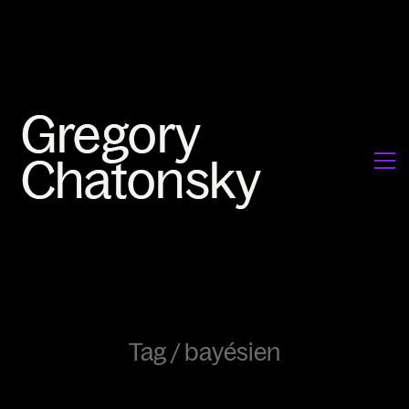
Tag /
bayésien