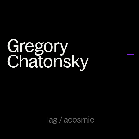
Tag /
acosmie