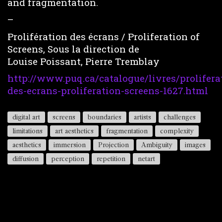
and fragmentation.
–
Prolifération des écrans / Proliferation of
Screens, Sous la direction de
Louise Poissant, Pierre Tremblay
http://www.puq.ca/catalogue/livres/prolifera
des-ecrans-proliferation-screens-1627.html
digital art
screens
boundaries
artists
challenges
limitations
art aesthetics
fragmentation
complexity
aesthetics
immersion
Projection
Ambiguity
images
diffusion
perception
repetition
netart