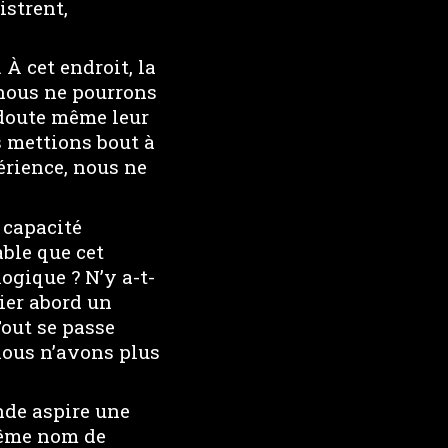
istrent,
À cet endroit, la
 nous ne pourrons
s doute même leur
s mettions bout à
rience, nous ne
 capacité
able que cet
ogique ? N’y a-t-
ier abord un
Tout se passe
nous n’avons plus
nde aspire une
 même nom de