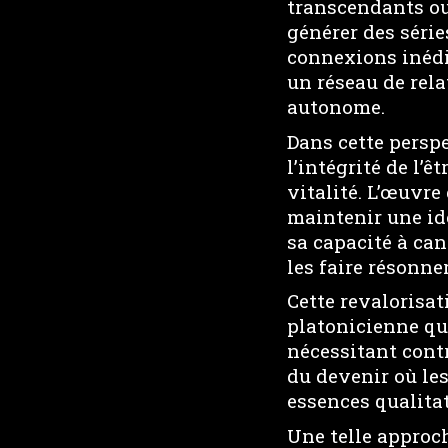
transcendants ou
générer des série
connexions inédi
un réseau de rela
autonome.
Dans cette persp
l’intégrité de l’
vitalité. L’œuvre 
maintenir une ide
sa capacité à cana
les faire résonne
Cette revalorisat
platonicienne qui
nécessitant cont
du devenir où le
essences qualitat
Une telle approch