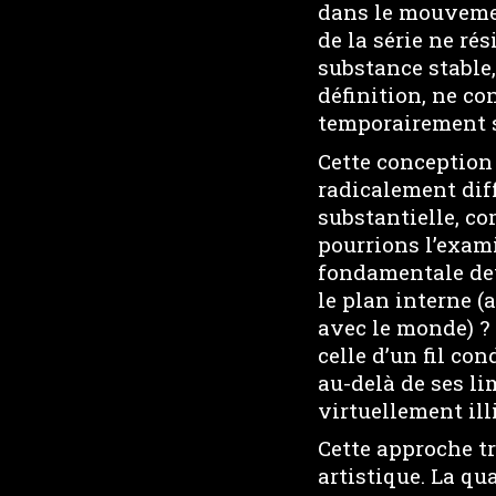
dans le mouvement
de la série ne ré
substance stable,
définition, ne co
temporairement 
Cette conception 
radicalement diff
substantielle, c
pourrions l’exami
fondamentale devi
le plan interne (
avec le monde) ?
celle d’un fil co
au-delà de ses li
virtuellement ill
Cette approche t
artistique. La qu