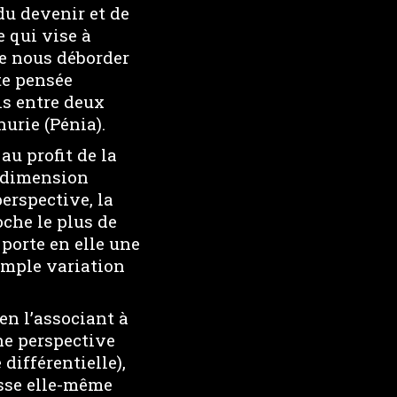
du devenir et de
 qui vise à
de nous déborder
te pensée
is entre deux
nurie (Pénia).
au profit de la
e dimension
erspective, la
oche le plus de
 porte en elle une
imple variation
en l’associant à
ne perspective
différentielle),
asse elle-même