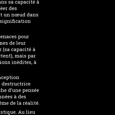
ans sa capacité à
réer des
ent un nœud dans
 signification
menaces pour
mes de leur
x (sa capacité à
tent), mais par
ions inédites, à
onception
 destructrice
che d’une pensée
nnées à des
me de la réalité.
istique. Au lieu