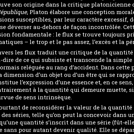
uve son origine dans la critique platonicienne 
République
, Platon élabore une conception morale
sions susceptibles, par leur caractère excessif, 
 se déverser au-dehors de façon incontrôlée. Cet
ion fondamentale : le flux se trouve toujours pr
tiques – le trop et le pas assez, l’excès et la pé
vers les flux traduit une critique de la quantité 
à-dire de ce qui subsiste et transcende la simpl
ormais reléguée au rang d’accident. Dans cette p
a dimension d’un objet ou d’un être qui se rappr
onstitue l’expression d’une essence et, en ce sens,
ontrairement à la quantité qui demeure muette, s
vue de sens intrinsèque.
ourtant de reconsidérer la valeur de la quantité 
des séries, telle qu’on peut la concevoir dans u
u’une quantité s’inscrit dans une série (fût-elle 
e sans pour autant devenir qualité. Elle se dép