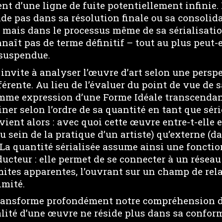
 d’une ligne de fuite potentiellement infinie. 
side pas dans sa résolution finale ou sa consolid
 mais dans le processus même de sa sérialisatio
nnaît pas de terme définitif – tout au plus peut-e
suspendue.
invite à analyser l’œuvre d’art selon une persp
érente. Au lieu de l’évaluer du point de vue de s
omme expression d’une Forme Idéale transcendan
ner selon l’ordre de sa quantité en tant que séri
ent alors : avec quoi cette œuvre entre-t-elle en
au sein de la pratique d’un artiste) qu’externe (d
 La quantité sérialisée assume ainsi une foncti
nducteur : elle permet de se connecter à un réseau
mites apparentes, l’ouvrant sur un champ de rel
imité.
ransforme profondément notre compréhension d
alité d’une œuvre ne réside plus dans sa conform