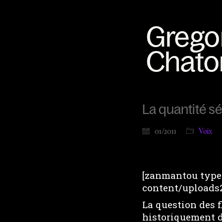
La quantité sér
01/2011
Voix
[zanmantou type=
content/uploads2
La question des f
historiquement d