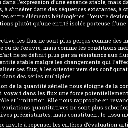
 dans l’expression d’une essence stable, mais d
s, à s’insérer dans des séquences existantes, à c
tes entre éléments hétérogènes. L’œuvre devi
tions plutôt qu’une entité isolée porteuse d’une
ective, les flux ne sont plus perçus comme des 
être ou de l’œuvre, mais comme les conditions mê
d’art ne se définit plus par sa résistance aux flu
ntité stable malgré les changements qui l’affec
liser ces flux, à les orienter vers des configurat
r dans des séries multiples.
ion de la quantité sérielle nous éloigne de la c
 voyait dans les flux une force potentiellement
rôle et limitation. Elle nous rapproche en revan
s variations quantitatives ne sont plus subordo
ives préexistantes, mais constituent le tissu mê
e invite à repenser les critères d’évaluation art