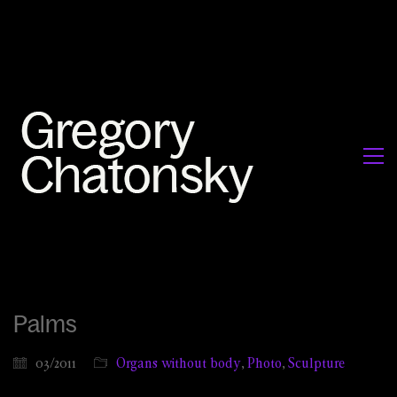
Palms
03/2011
Organs without body
,
Photo
,
Sculpture