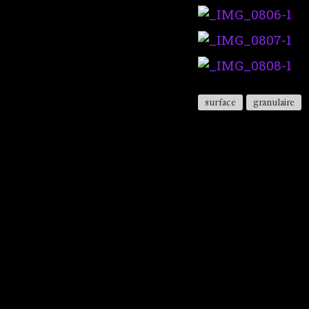
surface
granulaire