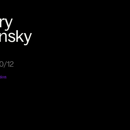
0/12
tion