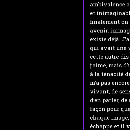
ambivalence am
et inimaginabl
finalement on n
avenir, inimag
existe déjà. J
qui avait une v
cette autre di
j’aime, mais d’
à la ténacité d
m’a pas encore 
vivant, de sen
d’en parler, de
façon pour que
chaque image, c
échappe et il v