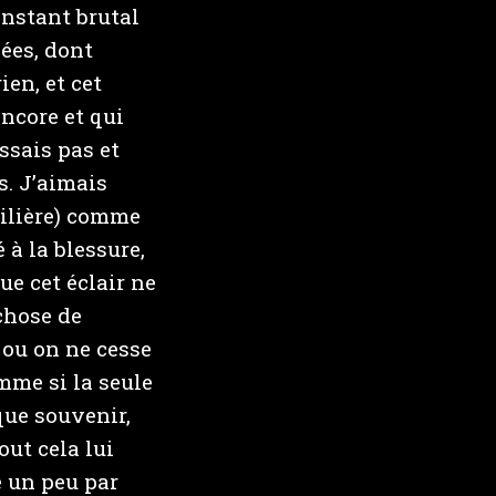
instant brutal
ées, dont
ien, et cet
ncore et qui
ssais pas et
s. J’aimais
milière) comme
 à la blessure,
que cet éclair ne
 chose de
 ou on ne cesse
omme si la seule
que souvenir,
out cela lui
e un peu par