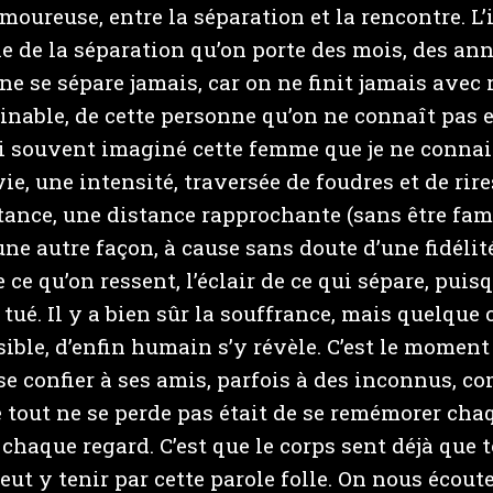
oureuse, entre la séparation et la rencontre. L’
e de la séparation qu’on porte des mois, des ann
e se sépare jamais, car on ne finit jamais avec r
inable, de cette personne qu’on ne connaît pas e
’ai souvent imaginé cette femme que je ne connai
ie, une intensité, traversée de foudres et de rire
stance, une distance rapprochante (sans être fa
une autre façon, à cause sans doute d’une fidélité
e ce qu’on ressent, l’éclair de ce qui sépare, puis
tué. Il y a bien sûr la souffrance, mais quelque
sible, d’enfin humain s’y révèle. C’est le moment
 se confier à ses amis, parfois à des inconnus, c
 tout ne se perde pas était de se remémorer cha
haque regard. C’est que le corps sent déjà que t
eut y tenir par cette parole folle. On nous écout