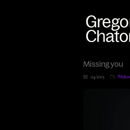
Missing you
04/2013
Witho