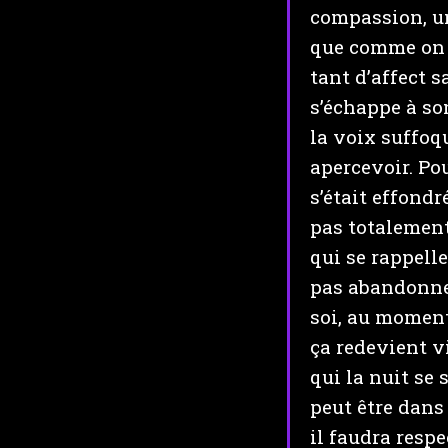
compassion, un
que comme on d
tant d’affect s
s’échappe à son
la voix suffoq
apercevoir. Po
s’était effondr
pas totalement
qui se rappell
pas abandonner
soi, au moment
ça redevient vi
qui la nuit se
peut être dans
il faudra respe