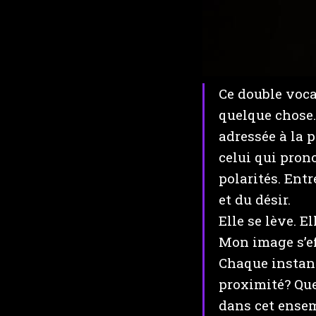
Ce double voca
quelque chose. 
adressée à la 
celui qui pron
polarités. Entr
et du désir.
Elle se lève. E
Mon image s’ef
Chaque instant 
proximité? Que
dans cet ensem