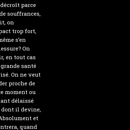
 décroît parce
 de souffrances,
it, on
act trop fort,
 même s’en
blessure? On
r, en tout cas
a grande santé
risé. On ne veut
der proche de
 ce moment ou
mant délaissé
 dont il devine,
. Absolument et
contrera, quand