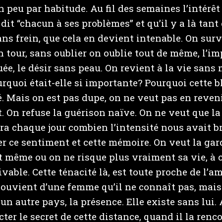
 peu par habitude. Au fil des semaines l’intérêt
it “chacun à ses problèmes” et qu’il y a là tant
ans frein, que cela en devient intenable. On surv
 tour, sans oublier on oublie tout de même, l’imp
uée, le désir sans peau. On revient à la vie sans
urquoi était-elle si importante? Pourquoi cette 
é. Mais on est pas dupe, on ne veut pas en reveni
. On refuse la guérison naïve. On ne veut que l
era chaque jour combien l’intensité nous avait b
 ce sentiment et cette mémoire. On veut la gar
 même ou on ne risque plus vraiment sa vie, à
vable. Cette ténacité là, est toute proche de l’a
 souvient d’une femme qu’il ne connaît pas, mais
 un autre pays, la présence. Elle existe sans lui
cter le secret de cette distance, quand il la ren