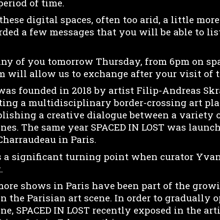
eriod of time.
these digital spaces, often too arid, a little mo
rded a few messages that you will be able to lis
any of you tomorrow Thursday, from 6pm on spa
m will allow us to exchange after your visit of 
as founded in 2018 by artist Filip-Andreas Skr
ting a multidisciplinary border-crossing art pl
blishing a creative dialogue between a variety 
cenes. The same year SPACED IN LOST was launc
Charraudeau in Paris.
s a significant turning point when curator Yva
.
more shows in Paris have been part of the grow
 the Parisian art scene. In order to gradually o
ne, SPACED IN LOST recently exposed in the arti