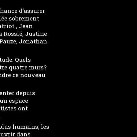
 chance d’assurer
ulée sobrement
riot , Jean
a Rossié, Justine
 Pauze, Jonathan
tude. Quels
tre quatre murs?
endre ce nouveau
penter depuis
’un espace
tistes ont
.
 plus humains, les
ouvrir dans