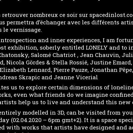
 retrouver nombreux ce soir sur spacedinlost.co
 permettra d’échanger avec les différents artis
s le vernissage.
introspection and inner experiences, I am fortun
st exhibition, soberly entitled LONELY and to i
Chatonsky, Salomé Chatriot , Jean Chauvin, Julie
, Nicola Gördes & Stella Rossié, Justine Emard,
 Elizabeth Lennard, Pierre Pauze, Jonathan Pêpe
Andreas Skrapic and Jeanne Vicerial
ites us to explore certain dimensions of lonelin
orks, even what friends do we imagine confine
rtists help us to live and understand this new d
 entirely modelled in 3D, can be visited from yo
ay (02.04.2020 – 6pm gmt+2). It is a space speci
lled with works that artists have designed and 