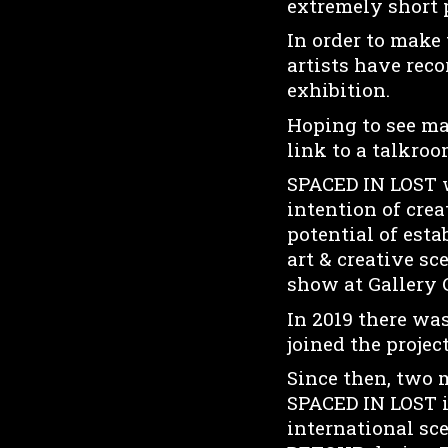
extremely short p
In order to make 
artists have reco
exhibition.
Hoping to see m
link to a talkroo
SPACED IN LOST w
intention of crea
potential of esta
art & creative s
show at Gallery 
In 2019 there wa
joined the project
Since then, two 
SPACED IN LOST in
international sce