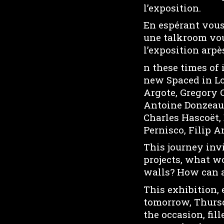
l’exposition.
En espérant vous
une talkroom vous
l’exposition arpè
n these times of 
new Spaced in Lo
Argote, Gregory 
Antoine Donzeaud
Charles Hascoët,
Pernisco, Filip 
This journey inv
projects, what w
walls? How can a
This exhibition,
tomorrow, Thursd
the occasion, fi