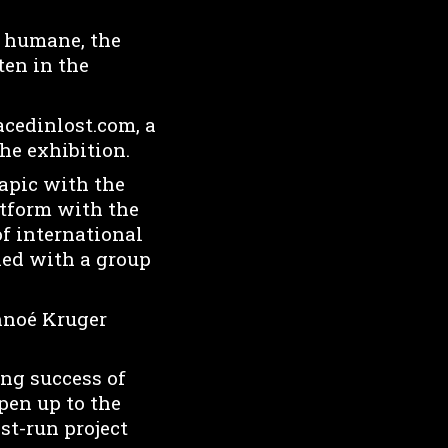
re humane, the
ten in the
cedinlost.com, a
the exhibition.
apic with the
atform with the
of international
hed with a group
nnoé Kruger
ing success of
pen up to the
st-run project