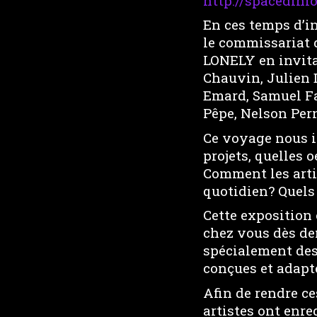
http://spacedinl
En ces temps d’in
le commissariat 
LONELY en invita
Chauvin, Julien D
Emard, Samuel Fa
Pêpe, Nelson Per
Ce voyage nous in
projets, quelles
Comment les arti
quotidien? Quels
Cette exposition
chez vous dès de
spécialement dess
conçues et adapt
Afin de rendre ce
artistes ont enr