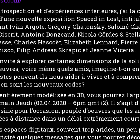
ost.com/
trospection et d’expériences intérieures, j’ai la
d’une nouvelle exposition Spaced in Lost, intit
nt Ivàn Argote, Grégory Chatonsky, Salomé Chat
iscrit, Antoine Donzeaud, Nicola Gördes & Stell
sse, Charles Hascoët, Elizabeth Lennard, Pierre
nisco, Filip Andreas Skrapic et Jeanne Vicerial
vite à explorer certaines dimensions de la soli
 oeuvres, voire même quels amis, imagine-t-on en
stes peuvent-ils nous aider à vivre et à compr
 en sont les nouveaux codes?
 entièrement modélisée en 3D, vous pourrez l’ar
main Jeudi (02.04.2020 – 6pm gmt+2). Il s’agit d
iné pour l’occasion, peuplé d’oeuvres que les ar
ées à distance dans un délai extrêmement court
s espaces digitaux, souvent trop arides, un peu
egistré quelques messages que vous pourrez déc