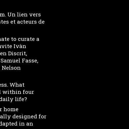
m. Un lien vers
tes et acteurs de
ate to curate a
nvite Ivàn
n Discrit,
 Samuel Fasse,
, Nelson
ess. What
d within four
aily life?
ur home
ally designed for
adapted in an