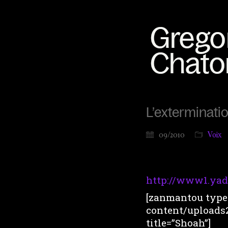
L’exterminatio
09/2010
Voix
http://www1.yad
[zanmantou type=
content/uploads
title=”Shoah”]