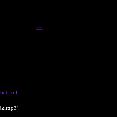
ex.html
6k.mp3″