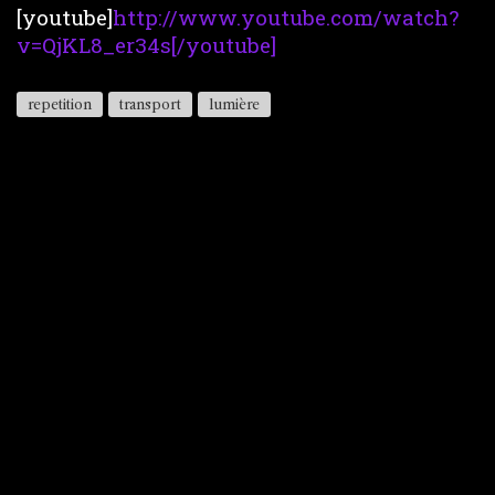
[youtube]
http://www.youtube.com/watch?
v=QjKL8_er34s[/youtube]
repetition
transport
lumière