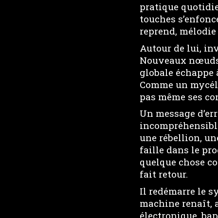
pratique quotidien
touches s’enfonce
reprend, mélodie
Autour de lui, in
Nouveaux nœuds, 
globale échappe 
Comme un mycéliu
pas même ses conc
Un message d’erre
incompréhensible 
une rébellion, u
faille dans le pr
quelque chose co
fait retour.
Il redémarre le s
machine renaît, a
électronique, bap