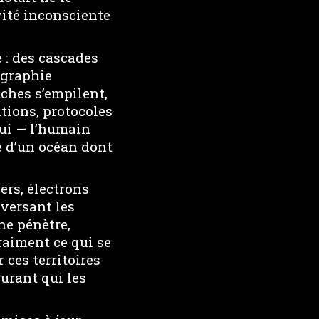
vité inconsciente
e : des cascades
égraphie
uches s’empilent,
ations, protocoles
lui — l’humain
le d’un océan dont
ers, électrons
aversant les
ne pénètre,
raiment ce qui se
ces territoires
urant qui les