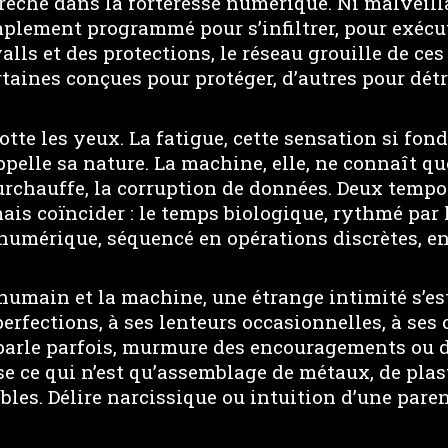
rèche dans la forteresse numérique. Ni malveill
mplement programmé pour s’infiltrer, pour exécu
alls et des protections, le réseau grouille de ces
taines conçues pour protéger, d’autres pour détr
frotte les yeux. La fatigue, cette sensation si f
ppelle sa nature. La machine, elle, ne connaît q
urchauffe, la corruption de données. Deux tempo
ais coïncider : le temps biologique, rythmé par 
 numérique, séquencé en opérations discrètes, e
’humain et la machine, une étrange intimité s’est t
erfections, à ses lenteurs occasionnelles, à ses 
 parle parfois, murmure des encouragements ou de
 ce qui n’est qu’assemblage de métaux, de plas
les. Délire narcissique ou intuition d’une pare