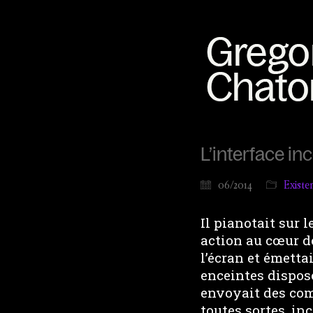
L’interface in
06/2014
Existe
Il pianotait sur 
action au cœur d
l’écran et émetta
enceintes disposé
envoyait des com
toutes sortes, in