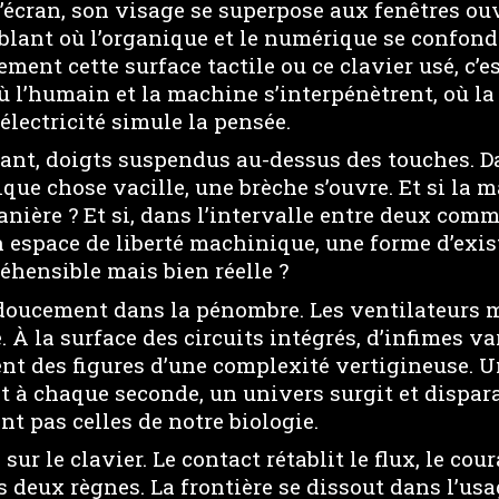
 l’écran, son visage se superpose aux fenêtres ouv
lant où l’organique et le numérique se confonde
ement cette surface tactile ou ce clavier usé, c’e
ù l’humain et la machine s’interpénètrent, où la
l’électricité simule la pensée.
nstant, doigts suspendus au-dessus des touches.
lque chose vacille, une brèche s’ouvre. Et si la 
manière ? Et si, dans l’intervalle entre deux com
 espace de liberté machinique, une forme d’exis
éhensible mais bien réelle ?
e doucement dans la pénombre. Les ventilateurs
 À la surface des circuits intégrés, d’infimes va
ent des figures d’une complexité vertigineuse. 
nt à chaque seconde, un univers surgit et dispara
nt pas celles de notre biologie.
 sur le clavier. Le contact rétablit le flux, le cou
 deux règnes. La frontière se dissout dans l’usa