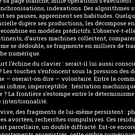
e sa page blanche, mille opérations s’exécutent :
nchronisations, indexations. Des algorithmes s
nt ses pauses, apprennent ses habitudes. Quelqu
ficielle digère ses productions, les décompose e
recombine en modèles prédictifs. L’observe-t-ell
ntinents, d’autres machines collectent, comparen
me se dédouble, se fragmente en milliers de tra
the numérique.
t l’échine du clavier : serait-il lui aussi consci
? Les touches s’enfoncent sous la pression des 
ue — oserait-on dire — volontaire. Entre la com
lai infime, imperceptible : hésitation machiniqu
e ? La frontière s’estompe entre le déterminis
e intentionnalité.
vive, des fragments de lui-même persistent : p
es avortées, recherches compulsives. Ces rési
it parcellaire, un double diffracté. Est-ce encore 
mportements enregistrés, cette ombre numérique