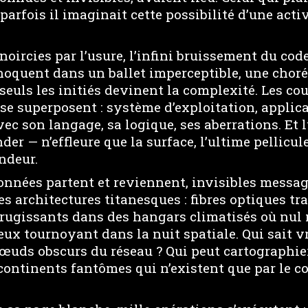
parfois il imaginait cette possibilité d’une acti
noircies par l’usure, l’infini bruissement du cod
choquent dans un ballet imperceptible, une chor
seuls les initiés devinent la complexité. Les co
 se superposent : système d’exploitation, applic
ec son langage, sa logique, ses aberrations. Et 
er — n’effleure que la surface, l’ultime pellicu
ondeur.
onnées partent et reviennent, invisibles messag
es architectures titanesques : fibres optiques tr
 rugissants dans des hangars climatisés où nul 
ieux tournoyant dans la nuit spatiale. Qui sait v
œuds obscurs du réseau ? Qui peut cartographier 
continents fantômes qui n’existent que par le co