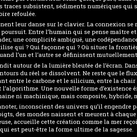
es traces subsistent, sédiments numériques qui 
re refoulée.
nent leur danse sur le clavier. La connexion se ré
 poursuit. Entre l’humain qui se pense maître e
der, une complicité ambiguë, une codépendance 
ilise qui ? Qui façonne qui ? Où situer la frontièr
quand l’un et l’autre se définissent mutuellement
ndit autour de la lumière bleutée de l’écran. Dans
contours du réel se dissolvent. Ne reste que le flux
t entre le carbone et le silicium, entre la chair e
t l’algorithme. Une nouvelle forme d’existence 
aine ni machinique, mais composite, hybride, 
anoter, inconscient des univers qu’il engendre p
doigts, des mondes naissent et meurent à chaque
use, accueille cette création comme la mer reçoit
qui est peut-être la forme ultime de la sagesse.