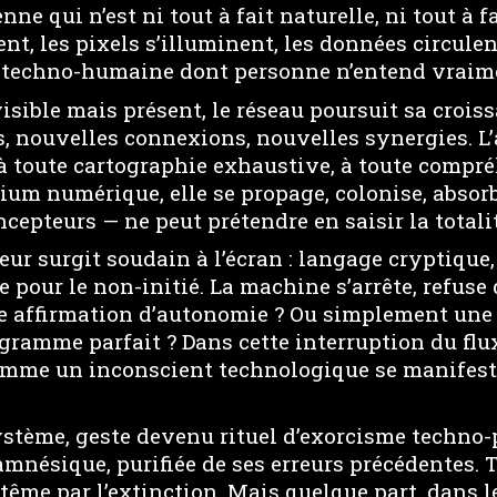
ne qui n’est ni tout à fait naturelle, ni tout à fai
nt, les pixels s’illuminent, les données circule
 techno-humaine dont personne n’entend vraim
visible mais présent, le réseau poursuit sa crois
nouvelles connexions, nouvelles synergies. L’
à toute cartographie exhaustive, à toute compré
m numérique, elle se propage, colonise, absor
epteurs — ne peut prétendre en saisir la totalit
ur surgit soudain à l’écran : langage cryptique,
pour le non-initié. La machine s’arrête, refuse d
ne affirmation d’autonomie ? Ou simplement une 
ogramme parfait ? Dans cette interruption du fl
mme un inconscient technologique se manifeste
ystème, geste devenu rituel d’exorcisme techno-p
mnésique, purifiée de ses erreurs précédentes. 
tême par l’extinction. Mais quelque part, dans 