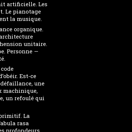
t artificielle. Les
nt. Le pianotage
ent la musique.
sance organique.
architecture
hension unitaire.
be. Personne —
é.
 code
’obéir. Est-ce
défaillance, une
ux machinique,
, un refoulé qui
rimitif. La
Tabula rasa
les profondeurs