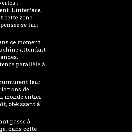
ertes :
nt. L’interface,
st cette zone
 pensée se fait
 Dans ce moment
machine attendait
mandes,
tence parallèle à
 murmurent leur
riations de
Un monde entier
ît, obéissant à
rant passe à
ge, dans cette