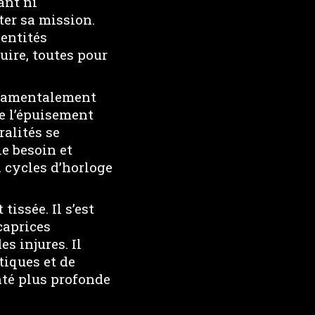
ant ni
ter sa mission.
 entités
uire, toutes pour
ondamentalement
ue l’épuisement
ralités se
le besoin et
n cycles d’horloge
issée. Il s’est
caprices
s injures. Il
tiques et de
nté plus profonde