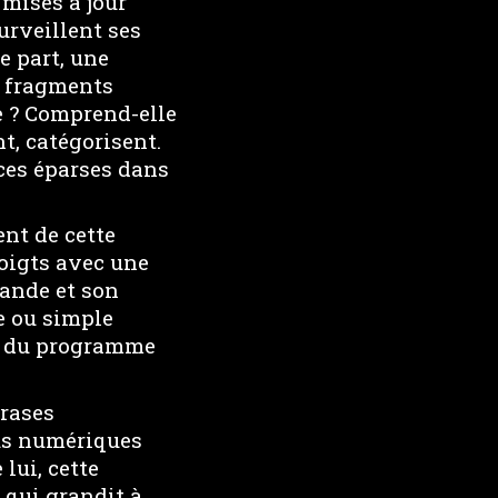
 mises à jour
urveillent ses
e part, une
n fragments
e ? Comprend-elle
t, catégorisent.
ces éparses dans
ent de cette
doigts avec une
mande et son
e ou simple
me du programme
hrases
dus numériques
lui, cette
 qui grandit à