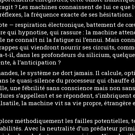
ragit ? Les machines connaissent de lui ce que 
réflexes, la fréquence exacte de ses hésitations.
te — respiration électronique, battement de cœur
re qui hypnotise, qui rassure : la machine attend
le ne connaît ni la fatigue ni l’ennui. Mais conna
 frappes qui viendront nourrir ses circuits, comm
 a-t-il, dans les profondeurs du silicium, quelqu
nte, à l’anticipation ?
des, le système ne dort jamais. Il calcule, opt
Dans le quasi-silence du processeur qui chauffe
lle, une fébrilité sans conscience mais non sans
dures s’appellent et se répondent, s’imbriquent 
atile, la machine vit sa vie propre, étrangère e
plore méthodiquement les failles potentielles, te
rabilités. Avec la neutralité d’un prédateur primit