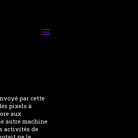
envoyé par cette
es pixels à
nore aux
une autre machine
s activités de
notait ne le