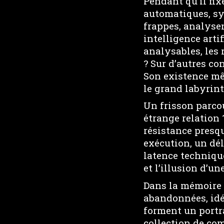
Pendant qu’il fix
automatiques, sy
frappes, analyse
intelligence arti
analysables, les 
? Sur d’autres co
Son existence mê
le grand labyrin
Un frisson parcour
étrange relation 
résistance presq
exécution, un dé
latence techniqu
et l’illusion d’un
Dans la mémoire 
abandonnées, idé
forment un portra
collection de co