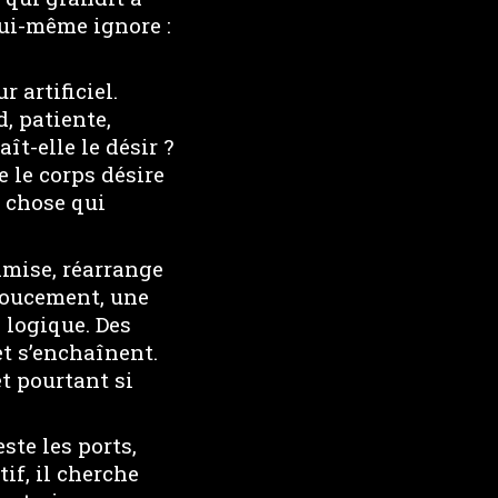
lui-même ignore :
 artificiel.
, patiente,
ît-elle le désir ?
e le corps désire
e chose qui
imise, réarrange
 doucement, une
 logique. Des
et s’enchaînent.
t pourtant si
ste les ports,
if, il cherche