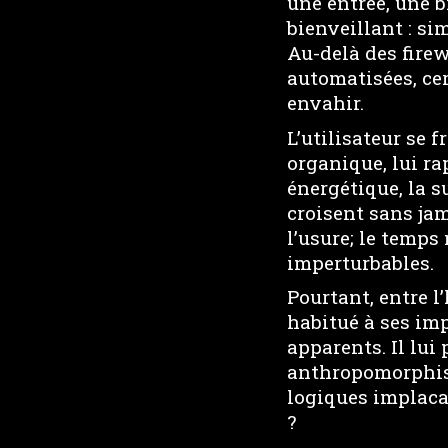
une entrée, une b
bienveillant : si
Au-delà des firew
automatisées, cer
envahir.
L’utilisateur se 
organique, lui ra
énergétique, la s
croisent sans jam
l’usure; le temps
imperturbables.
Pourtant, entre l
habitué à ses imp
apparents. Il lui
anthropomorphise
logiques implacab
?