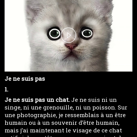
P
l
a
Je ne suis pas
y
1.
V
Je ne suis pas un chat.
Je ne suis ni un
singe, ni une grenouille, ni un poisson. Sur
i
une photographie, je ressemblais à un être
humain ou à un souvenir d’être humain,
d
mais j’ai maintenant le visage de ce chat